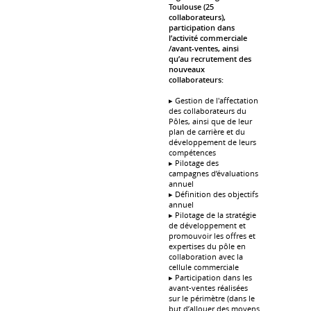
Toulouse (25
collaborateurs),
participation dans
l’activité commerciale
/avant-ventes, ainsi
qu’au recrutement des
nouveaux
collaborateurs:
▸ Gestion de l'affectation
des collaborateurs du
Pôles, ainsi que de leur
plan de carrière et du
développement de leurs
compétences
▸ Pilotage des
campagnes d’évaluations
annuel
▸ Définition des objectifs
annuel
▸ Pilotage de la stratégie
de développement et
promouvoir les offres et
expertises du pôle en
collaboration avec la
cellule commerciale
▸ Participation dans les
avant-ventes réalisées
sur le périmètre (dans le
but d’allouer des moyens