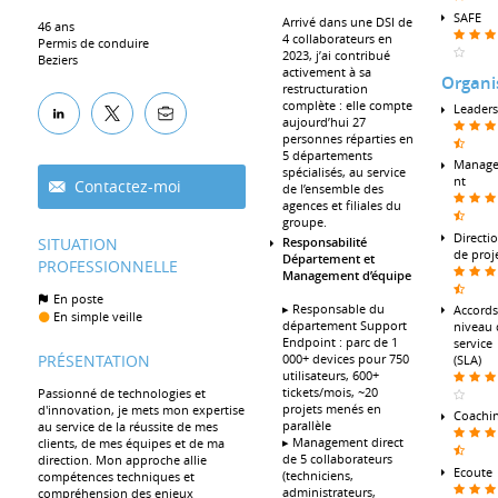
SAFE
Arrivé dans une DSI de
46 ans
4 collaborateurs en
Permis de conduire
2023, j’ai contribué
Beziers
activement à sa
Organi
restructuration
complète : elle compte
Leaders
aujourd’hui 27
personnes réparties en
5 départements
Manag
spécialisés, au service
nt
Contactez-moi
de l’ensemble des
agences et filiales du
groupe.
Directi
SITUATION
Responsabilité
de proj
Département et
PROFESSIONNELLE
Management d’équipe
En poste
▸ Responsable du
Accords
En simple veille
département Support
niveau 
Endpoint : parc de 1
service
PRÉSENTATION
000+ devices pour 750
(SLA)
utilisateurs, 600+
tickets/mois, ~20
Passionné de technologies et
projets menés en
d'innovation, je mets mon expertise
Coachi
parallèle
au service de la réussite de mes
▸ Management direct
clients, de mes équipes et de ma
de 5 collaborateurs
direction. Mon approche allie
Ecoute
(techniciens,
compétences techniques et
administrateurs,
compréhension des enjeux