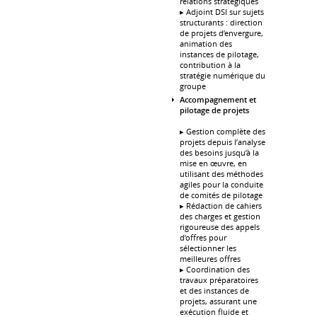
relations stratégiques
▸ Adjoint DSI sur sujets
structurants : direction
de projets d’envergure,
animation des
instances de pilotage,
contribution à la
stratégie numérique du
groupe
Accompagnement et
pilotage de projets
▸ Gestion complète des
projets depuis l’analyse
des besoins jusqu’à la
mise en œuvre, en
utilisant des méthodes
agiles pour la conduite
de comités de pilotage
▸ Rédaction de cahiers
des charges et gestion
rigoureuse des appels
d’offres pour
sélectionner les
meilleures offres
▸ Coordination des
travaux préparatoires
et des instances de
projets, assurant une
exécution fluide et