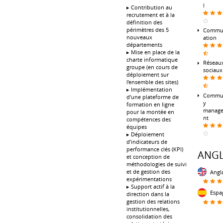
l
▸ Contribution au
recrutement et à la
définition des
périmètres des 5
Commu
nouveaux
ation
départements
▸ Mise en place de la
charte informatique
Réseau
groupe (en cours de
sociaux
déploiement sur
l’ensemble des sites)
▸ Implémentation
Commu
d’une plateforme de
y
formation en ligne
manag
pour la montée en
nt
compétences des
équipes
▸ Déploiement
d’indicateurs de
performance clés (KPI)
ANGL
et conception de
méthodologies de suivi
Angl
et de gestion des
expérimentations
▸ Support actif à la
Espa
direction dans la
gestion des relations
institutionnelles,
consolidation des