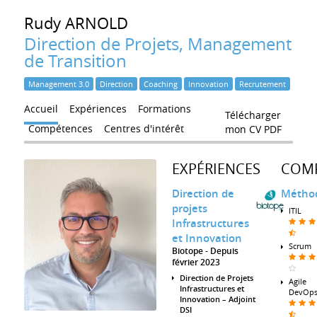
Rudy
ARNOLD
Direction de Projets, Management
de Transition
Management 3.0
Direction
Coaching
Innovation
Recrutement
Accueil
Expériences
Formations
Télécharger
Compétences
Centres d'intérêt
mon CV PDF
EXPÉRIENCES
COM
Direction de
Métho
projets
ITIL
Infrastructures
et Innovation
Scrum
Biotope
Depuis
février 2023
Direction de Projets
Agile
Infrastructures et
DevOp
Innovation – Adjoint
DSI