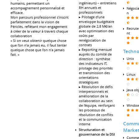
ingénieurs) – entretiens
humains, permettant un
RH annuels et
accompagnement personnalisé et
Négocia
professionnels
efficace.
n
▸ Pilotage d’une
Mon parcours professionnel s'inscrit
enveloppe budgétaire
parfaitement dans la vision de
globale de 2,8 M€/an
Périclès, reflétant mon engagement
Recrut
avec optimisation des
à créer de la valeur à travers chaque
nt
coûts par
collaboration
renégociation de
« Si on veut obtenir quelque chose
contrats
que l’on n’a jamais eu, il faut tenter
▸ Reporting mensuel
quelque chose que l’on n’a jamais
Techno
auprès du comité de
fait. »
Unix
direction : synthèse
des indicateurs IT,
pilotage des priorités
et transmission des
Linux
orientations
stratégiques
▸ Résolution de défis
Java ob
interpersonnels et
amélioration de la
collaboration au sein
de l’équipe, renforçant
Windo
les processus de
résolution de conflits
et la communication
Commu
interne
Market
Structuration et
gouvernance de la DSI
Commer